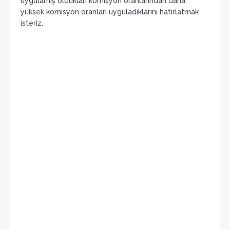
uygulamış oldukları komisyon oranlarından daha
yüksek komisyon oranları uyguladıklarını hatırlatmak
isteriz.