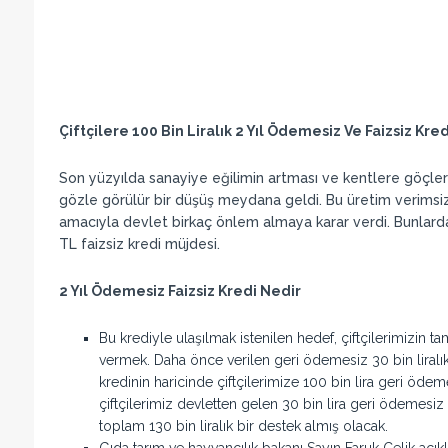
Çiftçilere 100 Bin Liralık 2 Yıl Ödemesiz Ve Faizsiz Kred
Son yüzyılda sanayiye eğilimin artması ve kentlere göçle
gözle görülür bir düşüş meydana geldi. Bu üretim verimsiz
amacıyla devlet birkaç önlem almaya karar verdi. Bunlarda
TL faizsiz kredi müjdesi.
2 Yıl Ödemesiz Faizsiz Kredi Nedir
Bu krediyle ulaşılmak istenilen hedef, çiftçilerimizin t
vermek. Daha önce verilen geri ödemesiz 30 bin liralı
kredinin haricinde çiftçilerimize 100 bin lira geri öde
çiftçilerimiz devletten gelen 30 bin lira geri ödemesiz
toplam 130 bin liralık bir destek almış olacak.
Gıda tarım ve hayvancılık bakanı Sayın Faruk Çelik açık