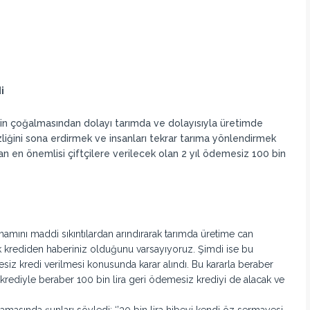
i
rin çoğalmasından dolayı tarımda ve dolayısıyla üretimde
liğini sona erdirmek ve insanları tekrar tarıma yönlendirmek
n en önemlisi çiftçilere verilecek olan 2 yıl ödemesiz 100 bin
amamını maddi sıkıntılardan arındırarak tarımda üretime can
k krediden haberiniz olduğunu varsayıyoruz. Şimdi ise bu
mesiz kredi verilmesi konusunda karar alındı. Bu kararla beraber
 krediyle beraber 100 bin lira geri ödemesiz krediyi de alacak ve
lamasında şunları söyledi; ‘’30 bin lira hibeyi kendi öz sermayesi