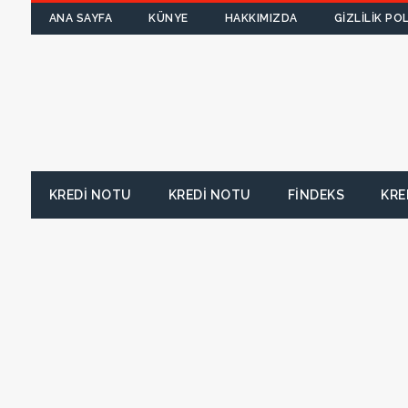
ANA SAYFA
KÜNYE
HAKKIMIZDA
GIZLILIK POL
KREDI NOTU
KREDI NOTU
FINDEKS
KRE