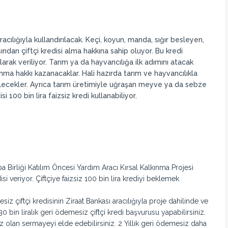
acılığıyla kullandırılacak. Keçi, koyun, manda, sığır besleyen,
sından çiftçi kredisi alma hakkına sahip oluyor. Bu kredi
arak veriliyor. Tarım ya da hayvancılığa ilk adımını atacak
nma hakkı kazanacaklar. Hali hazırda tarım ve hayvancılıkla
nabilecekler. Ayrıca tarım üretimiyle uğraşan meyve ya da sebze
si 100 bin lira faizsiz kredi kullanabiliyor.
rupa Birliği Katılım Öncesi Yardım Aracı Kırsal Kalkınma Projesi
disi veriyor. Çiftçiye faizsiz 100 bin lira krediyi beklemek
z çiftçi kredisinin Ziraat Bankası aracılığıyla proje dahilinde ve
30 bin liralık geri ödemesiz çiftçi kredi başvurusu yapabilirsiniz.
nız olan sermayeyi elde edebilirsiniz. 2 Yıllık geri ödemesiz daha